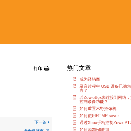
热门文章
打印
成为经销商
录音过程中 USB 设备已满
办？
若ZowieBox未连接到网络
控制录像功能？
如何重置术野摄像机
如何使用RTMP sever
下一篇
通过Xbox手柄控制ZowiePT
如何添加/修改组