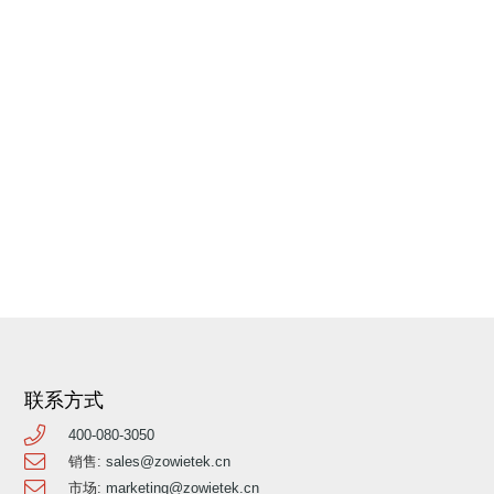
联系方式
400-080-3050
销售:
sales@zowietek.cn
市场:
marketing@zowietek.cn