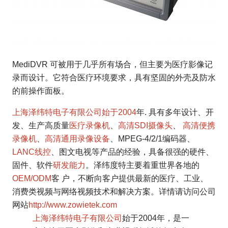
MediDVR 可被用于几乎所有场合，但主要为医疗影像记
录而设计。它符合医疗环境要求，具有坚固的外壳及防水
的前操作面板。
上海泽纬特电子有限公司
始于2004
年. 具有多年设计、开
发、生产高质量
医疗录像机
、
高清SDI摄像头
、
高清便携
录像机
、
高清通用录像设备
、MPEG-4/2/1编码器、
LANC线控
、图文电视等产品的经验，具备很强的硬件、
固件、软件
研发能力
。泽纬度特主要着重世界各地的
OEM/ODM
客 户，不断向客户提供最新的医疗、工业、
消费类视频与网络视频技术和解决方案。详情请访问公司
网站
http://www.zowietek.com
上海泽纬特电子有限公司
始于2004年，是一