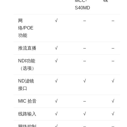
MCC-
4k
S40MD
网
√
–
–
络/POE
功能
推流直播
√
–
–
NDI功能
√
–
–
（选项）
ND滤镜
√
√
√
接口
MIC 拾音
√
–
√
线路输入
√
√
√
网络控制
√
–
–