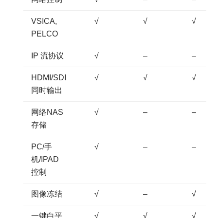
VSICA,
√
√
√
PELCO
IP 流协议
√
–
–
HDMI/SDI
√
√
√
同时输出
网络NAS
√
–
–
存储
PC/手
√
–
–
机/IPAD
控制
图像冻结
√
–
√
一键白平
√
√
√